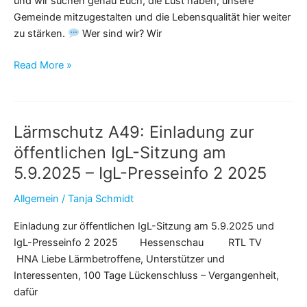
und wir suchen genau Euch, die Lust haben, unsere
Gemeinde mitzugestalten und die Lebensqualität hier weiter
zu stärken.
Wer sind wir? Wir
Read More »
Engagiert
euch
–
Lärmschutz A49: Einladung zur
für
Edermünde!
öffentlichen IgL-Sitzung am
5.9.2025 – IgL-Presseinfo 2 2025
Allgemein
/
Tanja Schmidt
Einladung zur öffentlichen IgL-Sitzung am 5.9.2025 und
IgL-Presseinfo 2 2025 Hessenschau RTL TV
HNA Liebe Lärmbetroffene, Unterstützer und
Interessenten, 100 Tage Lückenschluss – Vergangenheit,
dafür