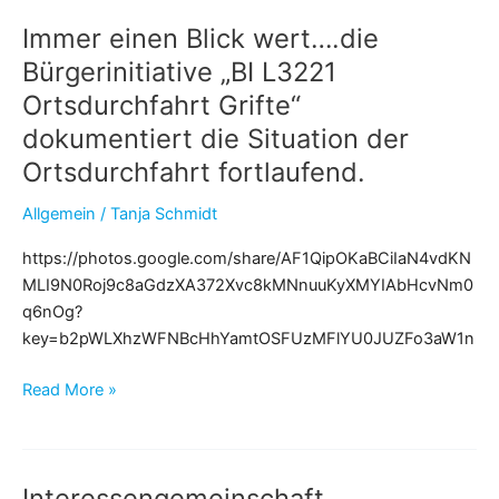
–
Immer einen Blick wert….die
für
Edermünde!
Bürgerinitiative „BI L3221
Ortsdurchfahrt Grifte“
dokumentiert die Situation der
Ortsdurchfahrt fortlaufend.
Allgemein
/
Tanja Schmidt
https://photos.google.com/share/AF1QipOKaBCiIaN4vdKN
MLI9N0Roj9c8aGdzXA372Xvc8kMNnuuKyXMYIAbHcvNm0
q6nOg?
key=b2pWLXhzWFNBcHhYamtOSFUzMFlYU0JUZFo3aW1n
Immer
Read More »
einen
Blick
wert….die
Interessengemeinschaft
Bürgerinitiative