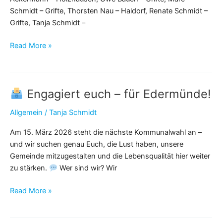
Schmidt – Grifte, Thorsten Nau – Haldorf, Renate Schmidt –
Grifte, Tanja Schmidt –
Unsere
Read More »
Liste
für
die
Engagiert euch – für Edermünde!
Kommunalwahl
2026
Allgemein
/
Tanja Schmidt
Am 15. März 2026 steht die nächste Kommunalwahl an –
und wir suchen genau Euch, die Lust haben, unsere
Gemeinde mitzugestalten und die Lebensqualität hier weiter
zu stärken.
Wer sind wir? Wir
Read More »
Engagiert
euch