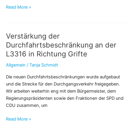
Lärmschutz
Read More »
A49:
Einladung
zur
Verstärkung der
öffentlichen
IgL-
Durchfahrtsbeschränkung an der
Sitzung
L3316 in Richtung Grifte
am
5.9.2025
Allgemein
/
Tanja Schmidt
–
Die neuen Durchfahrtsbeschränkungen wurde aufgebaut
IgL-
und die Strecke für den Durchgangsverkehr freigegeben.
Presseinfo
Wir arbeiten weiterhin eng mit dem Bürgermeister, dem
2
Regierungspräsidenten sowie den Fraktionen der SPD und
2025
CDU zusammen, um
Verstärkung
Read More »
der