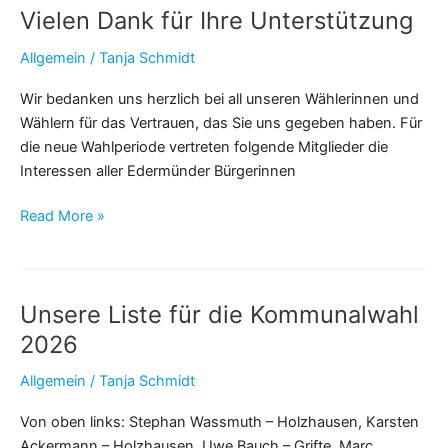
Vielen Dank für Ihre Unterstützung
Allgemein
/
Tanja Schmidt
Wir bedanken uns herzlich bei all unseren Wählerinnen und
Wählern für das Vertrauen, das Sie uns gegeben haben. Für
die neue Wahlperiode vertreten folgende Mitglieder die
Interessen aller Edermünder Bürgerinnen
Vielen
Read More »
Dank
für
Ihre
Unsere Liste für die Kommunalwahl
Unterstützung
2026
Allgemein
/
Tanja Schmidt
Von oben links: Stephan Wassmuth – Holzhausen, Karsten
Ackermann – Holzhausen, Uwe Bauch – Grifte, Marc