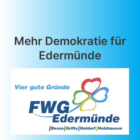
nach
Anbindung
an
A5
(Lückenschluss)
Mehr Demokratie für
Edermünde