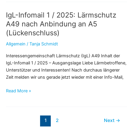
Durchfahrtsbeschränkung
an
IgL-Infomail 1 / 2025: Lärmschutz
der
L3316
A49 nach Anbindung an A5
in
(Lückenschluss)
Richtung
Grifte
Allgemein
/
Tanja Schmidt
Interessengemeinschaft Lärmschutz (IgL) A49 Inhalt der
IgL-Infomail 1 / 2025 – Ausgangslage Liebe Lärmbetroffene,
Unterstützer und Interessenten! Nach durchaus längerer
Zeit melden wir uns gerade jetzt wieder mit einer Info-Mail,
IgL-
Read More »
Infomail
1
/
Post
2025: Lärmschutz
1
2
Next
→
pagination
A49