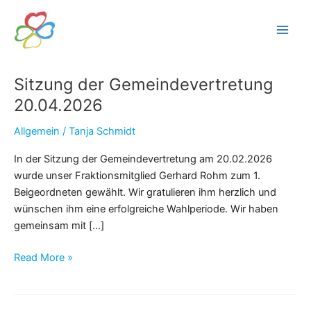
Zum
Inhalt
FWG Edermünde
Main
springen
Men
Sitzung der Gemeindevertretung
20.04.2026
Allgemein
/
Tanja Schmidt
In der Sitzung der Gemeindevertretung am 20.02.2026
wurde unser Fraktionsmitglied Gerhard Rohm zum 1.
Beigeordneten gewählt. Wir gratulieren ihm herzlich und
wünschen ihm eine erfolgreiche Wahlperiode. Wir haben
gemeinsam mit […]
Sitzung
Read More »
der
Gemeindevertretung
20.04.2026