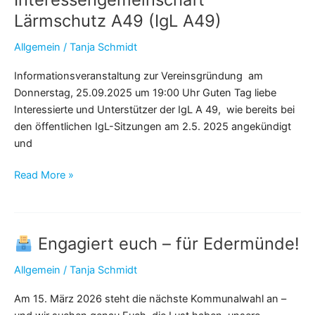
„BI
Lärmschutz A49 (IgL A49)
L3221
Allgemein
/
Tanja Schmidt
Ortsdurchfahrt
Grifte“
Informationsveranstaltung zur Vereinsgründung am
dokumentiert
Donnerstag, 25.09.2025 um 19:00 Uhr Guten Tag liebe
die
Interessierte und Unterstützer der IgL A 49, wie bereits bei
Situation
den öffentlichen IgL-Sitzungen am 2.5. 2025 angekündigt
der
und
Ortsdurchfahrt
fortlaufend.
Interessengemeinschaft
Read More »
Lärmschutz
A49
(IgL
Engagiert euch – für Edermünde!
A49)
Allgemein
/
Tanja Schmidt
Am 15. März 2026 steht die nächste Kommunalwahl an –